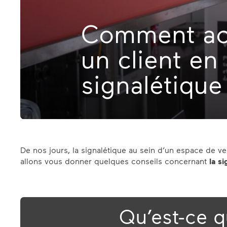
Comment ac
un client en
signalétique
De nos jours, la signalétique au sein d’un espace de 
allons vous donner quelques conseils concernant
la s
Qu’est-ce q