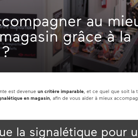
compagner au mie
 magasin grâce à la
 ?
vente est devenue
un critère imparable
, et ce quel que soit la
ignalétique en magasin
, afin de vous aider à mieux accompag
ue la signalétique pour 