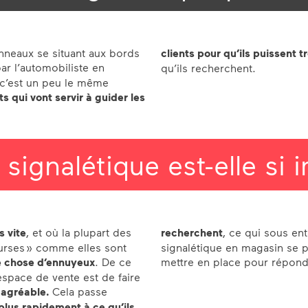
nneaux se situant aux bords
clients pour qu’ils puissent 
ar l’automobiliste en
qu’ils recherchent.
 c’est un peu le même
 qui vont servir à guider les
 signalétique est-elle si 
s vite
, et où la plupart des
recherchent
, ce qui sous en
urses » comme elles sont
signalétique en magasin se 
 chose d’ennuyeux
. De ce
mettre en place pour répondr
espace de vente est de faire
 agréable.
Cela passe
plus rapidement à ce qu’ils