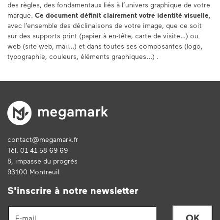
des règles, des fondamentaux liés à l’univers graphique de votre
marque.
Ce document définit clairement votre identité visuelle
,
avec l’ensemble des déclinaisons de votre image, que ce soit
sur des supports print (papier à en-tête, carte de visite…) ou
web (site web, mail…) et dans toutes ses composantes (logo,
typographie, couleurs, éléments graphiques...) .
contact@megamark.fr
Tél. 01 41 58 69 69
8, impasse du progrès
93100 Montreuil
S'inscrire à notre newsletter
E-mail